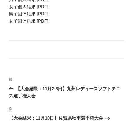
女子個人結果 [PDF]
男子団体結果 [PDF]
女子団体結果 [PDF]
投
前
前
稿
の
【大会結果：11月2-3日】九州レディースソフトテニ
ナ
投
ス選手権大会
ビ
稿
ゲ
次
次
の
ー
【大会結果：11月10日】佐賀県秋季選手権大会
投
シ
稿