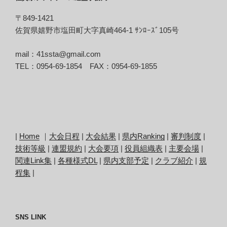
〒849-1421
佐賀県嬉野市塩田町大字真崎464-1 ｻﾝﾛｰｽﾞ105号
mail：41ssta@gmail.com
TEL：0954-69-1854 FAX：0954-69-1855
|
Home
｜
大会日程
|
大会結果
|
県内Ranking
|
審判制度
|
技術等級
|
連盟規約
|
大会要項
|
役員組織表
|
主要会場
|
関連Link集
|
各種様式DL
|
県内支部予定
|
クラブ紹介
|
規
程集
|
SNS LINK