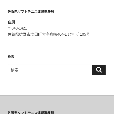
ョ
ン
佐賀県ソフトテニス連盟事務局
住所
〒849-1421
佐賀県嬉野市塩田町大字真崎464-1 ｻﾝﾛｰｽﾞ105号
検索
検
検
索
索:
佐賀県ソフトテニス連盟事務局