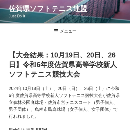
コ
佐賀県ソフトテニス連盟
ン
Just Do It !
テ
ン
ツ
メニュー
へ
ス
キ
【大会結果：10月19日、20日、26
ッ
日】令和6年度佐賀県高等学校新人
プ
ソフトテニス競技大会
2024年10月19日（土）、20日（日）、26日（土）に令和
6年度佐賀県高等学校新人ソフトテニス競技大会が佐賀県
立森林公園庭球場・佐賀市営テニスコート（男子個人、
男子団体）、鳥栖市民庭球場（女子個人、女子団体）で
行われました。
男子個人結果 [PDF]