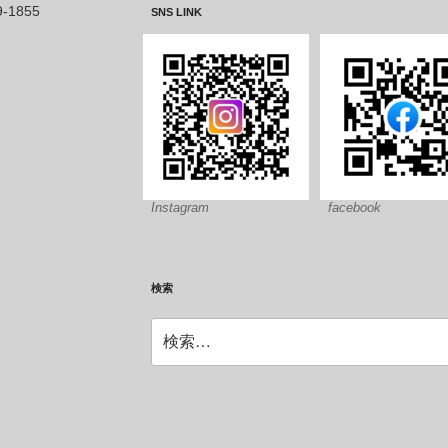
-1855
SNS LINK
Instagram
facebook
検索
検
索: