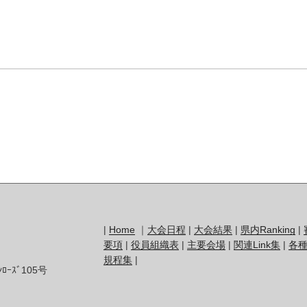
|
Home
｜
大会日程
|
大会結果
|
県内Ranking
|
要項
|
役員組織表
|
主要会場
|
関連Link集
|
各種
規程集
|
ｰｽﾞ105号