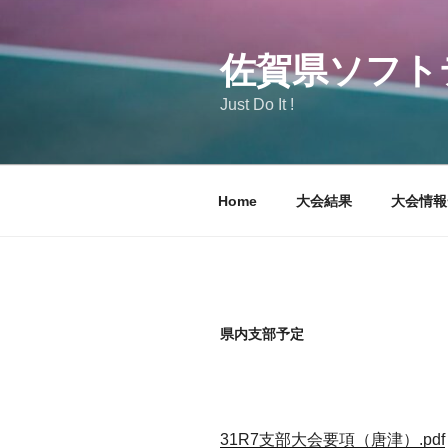
コ
ン
テ
佐賀県ソフト
ン
Just Do It !
ツ
へ
ス
キ
Home
大会結果
大会情報
ッ
プ
県内支部予定
31R7支部大会要項（唐津）.pdf