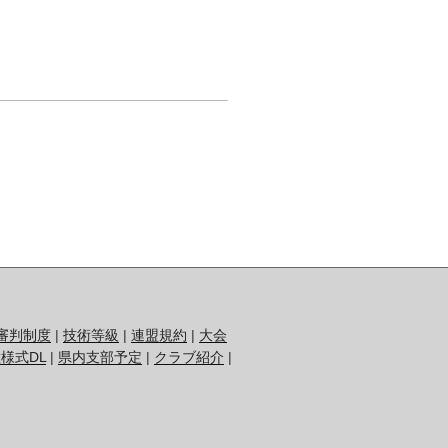
審判制度
|
技術等級
|
連盟規約
|
大会
様式DL
|
県内支部予定
|
クラブ紹介
|