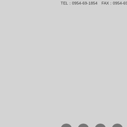
TEL：0954-69-1854 FAX：0954-69
Facebook
Twitter
Instagram
メ