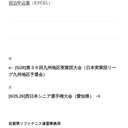
宿泊申込書
（EXCEL）
投
前
前
稿
の
[5/28]第３６回九州地区実業団大会（日本実業団リー
ナ
投
グ九州地区予選会）
ビ
稿
ゲ
次
次
の
ー
[6/25,26]西日本シニア選手権大会（愛知県）
投
シ
稿
ョ
ン
佐賀県ソフトテニス連盟事務局