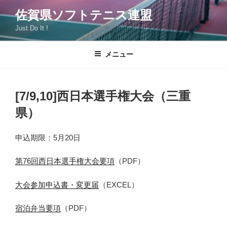
コ
佐賀県ソフトテニス連盟
ン
Just Do It !
テ
ン
ツ
メニュー
へ
ス
キ
[7/9,10]西日本選手権大会（三重
ッ
県）
プ
申込期限：5月20日
第76回西日本選手権大会要項
（PDF）
大会参加申込書・変更届
（EXCEL）
宿泊弁当要項
（PDF）